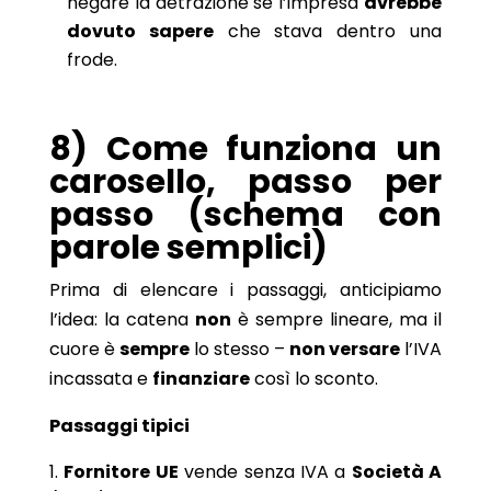
negare la detrazione se l’impresa
avrebbe
dovuto sapere
che stava dentro una
frode.
8) Come funziona un
carosello, passo per
passo (schema con
parole semplici)
Prima di elencare i passaggi, anticipiamo
l’idea: la catena
non
è sempre lineare, ma il
cuore è
sempre
lo stesso –
non versare
l’IVA
incassata e
finanziare
così lo sconto.
Passaggi tipici
Fornitore UE
vende senza IVA a
Società A