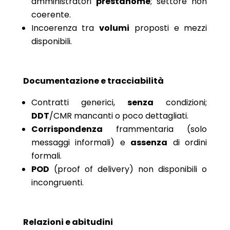
amministratori
prestanome
; settore non
coerente.
Incoerenza tra
volumi
proposti e mezzi
disponibili.
Documentazione e tracciabilità
Contratti generici,
senza
condizioni;
DDT
/CMR mancanti o poco dettagliati.
Corrispondenza
frammentaria (solo
messaggi informali) e
assenza
di ordini
formali.
POD
(proof of delivery) non disponibili o
incongruenti.
Relazioni e abitudini