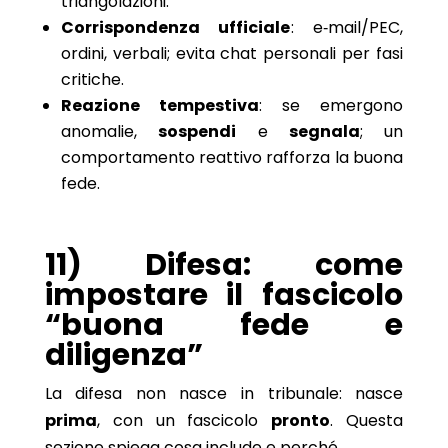
triangolazioni.
Corrispondenza ufficiale
: e‑mail/PEC,
ordini, verbali; evita chat personali per fasi
critiche.
Reazione tempestiva
: se emergono
anomalie,
sospendi
e
segnala
; un
comportamento reattivo rafforza la buona
fede.
11) Difesa: come
impostare il fascicolo
“buona fede e
diligenza”
La difesa non nasce in tribunale: nasce
prima
, con un fascicolo
pronto
. Questa
sezione spiega cosa include e perché.