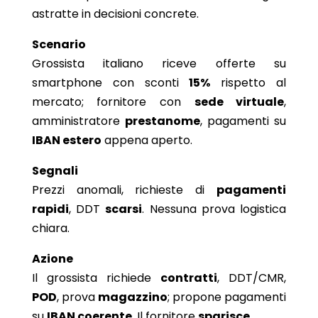
astratte in decisioni concrete.
Scenario
Grossista italiano riceve offerte su
smartphone con sconti
15%
rispetto al
mercato; fornitore con
sede virtuale
,
amministratore
prestanome
, pagamenti su
IBAN estero
appena aperto.
Segnali
Prezzi anomali, richieste di
pagamenti
rapidi
, DDT
scarsi
. Nessuna prova logistica
chiara.
Azione
Il grossista richiede
contratti
, DDT/CMR,
POD
, prova
magazzino
; propone pagamenti
su
IBAN coerente
. Il fornitore
sparisce
.