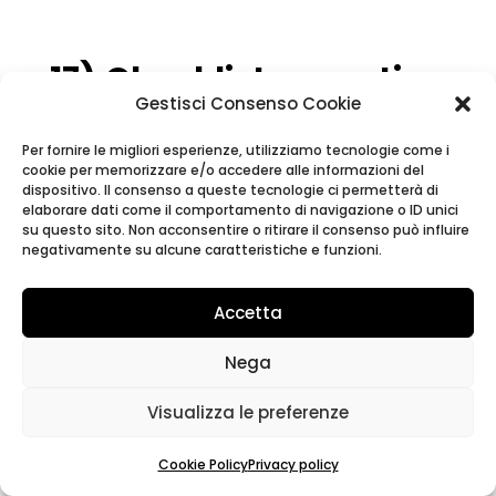
17) Checklist operativa
— Cosa fare prima,
Gestisci Consenso Cookie
durante e dopo
Per fornire le migliori esperienze, utilizziamo tecnologie come i
cookie per memorizzare e/o accedere alle informazioni del
Le liste funzionano solo se contestualizzate.
dispositivo. Il consenso a queste tecnologie ci permetterà di
elaborare dati come il comportamento di navigazione o ID unici
Questa è una
traccia
da adattare a settore
su questo sito. Non acconsentire o ritirare il consenso può influire
e dimensione aziendale.
negativamente su alcune caratteristiche e funzioni.
Prima (prevenzione)
Accetta
Crea un
registro fornitori
con VIES, visure
Nega
e referenze.
Definisci criteri
di congruità
Visualizza le preferenze
prezzi/margini.
Imposta
contratti
tipo con clausole su
Cookie Policy
Privacy policy
documentazione e tracciabilità.