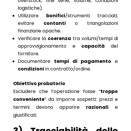
overstock, fine serie, volume, condizioni
logistiche).
Utilizzare
bonifici
/strumenti tracciati;
evitare
contanti
o triangolazioni
finanziarie opache.
Verificare la
coerenza
tra volumi/tempi di
approvvigionamento e
capacità
del
fornitore.
Documentare
tempi di pagamento
e
condizioni
in contratto/ordine.
Obiettivo probatorio
Escludere che l’operazione fosse “
troppo
conveniente
” da imporre sospetti: prezzi e
termini devono apparire
razionali
e
giustificati.
3) Tracciabilità delle