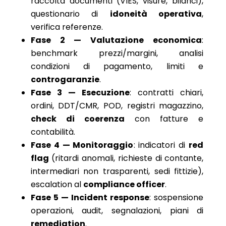
raccolta documenti (VIES, visure, bilanci),
questionario di
idoneità operativa
,
verifica referenze.
Fase 2 — Valutazione economica
:
benchmark prezzi/margini, analisi
condizioni di pagamento, limiti e
controgaranzie
.
Fase 3 — Esecuzione
: contratti chiari,
ordini, DDT/CMR, POD, registri magazzino,
check di coerenza
con fatture e
contabilità.
Fase 4 — Monitoraggio
: indicatori di
red
flag
(ritardi anomali, richieste di contante,
intermediari non trasparenti, sedi fittizie),
escalation al
compliance officer
.
Fase 5 — Incident response
: sospensione
operazioni, audit, segnalazioni, piani di
remediation
.