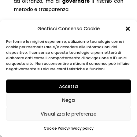
ad oltranza, ma di
governare
il rischio con
metodo e trasparenza.
Come possiamo
Gestisci Consenso Cookie
aiutarti:
Per fornire le migliori esperienze, utilizziamo tecnologie come i
Se temi un coinvolgimento in catene a rischio
cookie per memorizzare e/o accedere alle informazioni del
dispositivo. Il consenso a queste tecnologie ci permetterà di
o stai affrontando contestazioni su
frodi
elaborare dati come il comportamento di navigazione o ID unici
carosello
, BCFM Tax & Legal può supportarti
su questo sito. Non acconsentire o ritirare il consenso può influire
negativamente su alcune caratteristiche e funzioni.
con:
Due diligence
su partner e catene di
Accetta
fornitura (protocollo anti‑carosello).
Nega
Set‑up probatorio
: costruzione del
fascicolo difensivo (tracciabilità,
Visualizza le preferenze
corrispondenza, congruità).
Gestione verifiche
e memorie nel
Cookie Policy
Privacy policy
contraddittorio
.