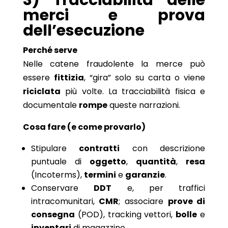
merci e prova
dell’esecuzione
Perché serve
Nelle catene fraudolente la merce può
essere
fittizia
, “gira” solo su carta o viene
riciclata
più volte. La tracciabilità fisica e
documentale
rompe
queste narrazioni.
Cosa fare (e come provarlo)
Stipulare
contratti
con descrizione
puntuale di
oggetto
,
quantità
,
resa
(Incoterms),
termini
e
garanzie
.
Conservare
DDT
e, per traffici
intracomunitari,
CMR
; associare
prove di
consegna
(POD), tracking vettori,
bolle
e
inventari
di magazzino.