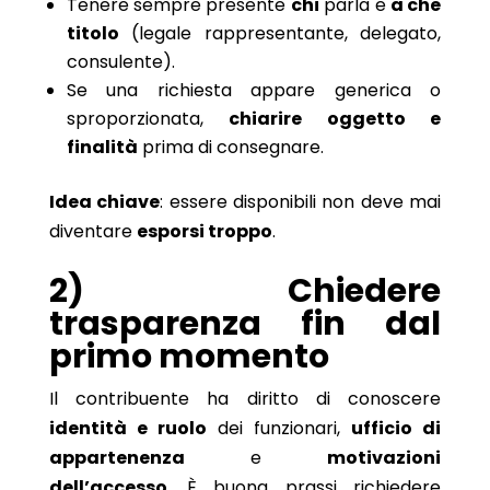
Tenere sempre presente
chi
parla e
a che
titolo
(legale rappresentante, delegato,
consulente).
Se una richiesta appare generica o
sproporzionata,
chiarire oggetto e
finalità
prima di consegnare.
Idea chiave
: essere disponibili non deve mai
diventare
esporsi troppo
.
2) Chiedere
trasparenza fin dal
primo momento
Il contribuente ha diritto di conoscere
identità e ruolo
dei funzionari,
ufficio di
appartenenza
e
motivazioni
dell’accesso
. È buona prassi richiedere