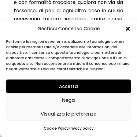
e con formalità tracciate; qualora non via sia
l’assenso, al pari di ogni altro caso in cui sia
necessario forzare serrature, aprire borse,
plichi o cassaforti è necessaria
Gestisci Consenso Cookie
l’autorizzazione del PM.
Per fornire le migliori esperienze, utilizziamo tecnologie come i
cookie per memorizzare e/o accedere alle informazioni del
8) Il “ravvedimento” è ancora possibile
dispositivo. Il consenso a queste tecnologie ci permetterà di
dopo l’inizio della verifica?
elaborare dati come il comportamento di navigazione o ID unici
su questo sito. Non acconsentire o ritirare il consenso può influire
Si, dal 2015 il ravvedimento è impedito solo
negativamente su alcune caratteristiche e funzioni.
dalla notifica dell’accertamento.
9) L’ordine di servizio deve essere
Accetta
consegnato?
Nega
L’ordine di servizio deve essere consegnato
all’inizio della verifica in allegato al verbale
Visualizza le preferenze
delle operazioni compiute il primo giorno.
Cookie Policy
Privacy policy
10) I 60 giorni dallo schema d’atto per le