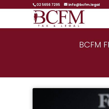
02 5656 7295
info@bcfm.legal
BCFM F