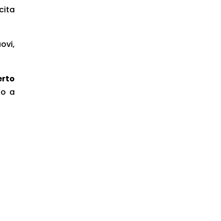
cita
ovi,
erto
to a