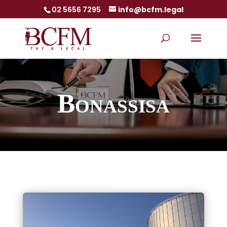
02 5656 7295
info@bcfm.legal
Bonassisa